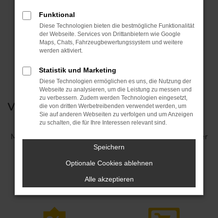
Funktional
Diese Technologien bieten die bestmögliche Funktionalität
der Webseite. Services von Drittanbietern wie Google
Maps, Chats, Fahrzeugbewertungssystem und weitere
werden aktiviert.
Statistik und Marketing
Jetzt nichts mehr
Diese Technologien ermöglichen es uns, die Nutzung der
Webseite zu analysieren, um die Leistung zu messen und
zu verbessern. Zudem werden Technologien eingesetzt,
verpassen!
die von dritten Werbetreibenden verwendet werden, um
Sie auf anderen Webseiten zu verfolgen und um Anzeigen
zu schalten, die für Ihre Interessen relevant sind.
Melde dich für unseren Newsletter an und bleibe immer
auf dem Laufenden.
Speichern
Optionale Cookies ablehnen
Jetzt Abonnieren
Alle akzeptieren