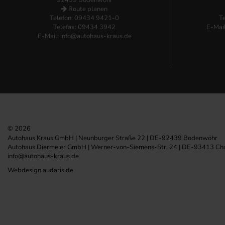
92439 Bodenwöhr
Route planen
Telefon:
09434 9421-0
T
Telefax: 09434 3942
E-Mai
E-Mail:
info@autohaus-kraus.de
© 2026
Autohaus Kraus GmbH | Neunburger Straße 22 | DE-92439 Bodenwöhr
Autohaus Diermeier GmbH | Werner-von-Siemens-Str. 24 | DE-93413 C
info@autohaus-kraus.de
Webdesign audaris.de