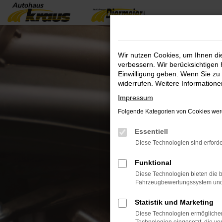
Zum
Hauptinhalt
springen
Wir nutzen Cookies, um Ihnen d
verbessern. Wir berücksichtigen 
Einwilligung geben. Wenn Sie zu 
widerrufen. Weitere Information
Impressum
Folgende Kategorien von Cookies werd
Essentiell
Diese Technologien sind erforde
Funktional
Diese Technologien bieten die b
Fahrzeugbewertungssystem und w
Statistik und Marketing
Diese Technologien ermöglichen