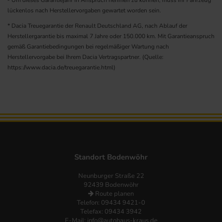
lückenlos nach Herstellervorgaben gewartet worden sein.
* Dacia Treuegarantie der Renault Deutschland AG, nach Ablauf der
Herstellergarantie bis maximal 7 Jahre oder 150.000 km. Mit Garantieanspruch
gemäß Garantiebedingungen bei regelmäßiger Wartung nach
Herstellervorgabe bei Ihrem Dacia Vertragspartner. (Quelle:
https://www.dacia.de/treuegarantie.html
)
Standort Bodenwöhr
Neunburger Straße 22
92439 Bodenwöhr
Route planen
Telefon:
09434 9421-0
Telefax: 09434 3942
E-Mail:
info@autohaus-kraus.de