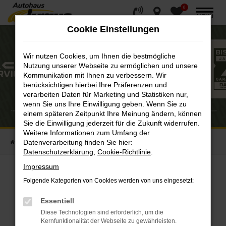
0
Zum
MENÜ
Hauptinhalt
Cookie Einstellungen
springen
Wir nutzen Cookies, um Ihnen die bestmögliche
Nutzung unserer Webseite zu ermöglichen und unsere
Kommunikation mit Ihnen zu verbessern. Wir
berücksichtigen hierbei Ihre Präferenzen und
verarbeiten Daten für Marketing und Statistiken nur,
wenn Sie uns Ihre Einwilligung geben. Wenn Sie zu
einem späteren Zeitpunkt Ihre Meinung ändern, können
Sie die Einwilligung jederzeit für die Zukunft widerrufen.
Weitere Informationen zum Umfang der
Datenverarbeitung finden Sie hier:
Startseite
Serviceaktionen
Dacia Treuegarantie
Datenschutzerklärung
,
Cookie-Richtlinie
.
Impressum
Folgende Kategorien von Cookies werden von uns eingesetzt:
Ihre Treue wird belohnt - mit der
Essentiell
DACIA Treuegarantie!
Diese Technologien sind erforderlich, um die
Kernfunktionalität der Webseite zu gewährleisten.