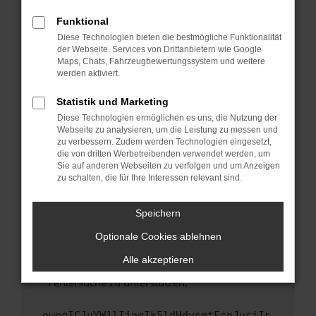
anderen Browser oder in einem privaten
Fenster?
Funktional
Starte dein Gerät neu.
Diese Technologien bieten die bestmögliche Funktionalität
der Webseite. Services von Drittanbietern wie Google
Das kann manchmal helfen, vorübergehende
Maps, Chats, Fahrzeugbewertungssystem und weitere
Probleme zu beheben.
werden aktiviert.
Stelle sicher, dass dein Browser und dein
Statistik und Marketing
Betriebssystem auf dem neuesten Stand
Diese Technologien ermöglichen es uns, die Nutzung der
sind.
Webseite zu analysieren, um die Leistung zu messen und
Veraltete Software birgt nicht nur ein
zu verbessern. Zudem werden Technologien eingesetzt,
Sicherheitsrisiko, sondern kann auch dazu
die von dritten Werbetreibenden verwendet werden, um
führen, dass bestimmte Funktionen nicht mehr
Sie auf anderen Webseiten zu verfolgen und um Anzeigen
zu schalten, die für Ihre Interessen relevant sind.
unterstützt werden.
Wende dich an den Webseitenbetreiber.
Speichern
Wenn du alle oben genannten Schritte versucht
hast, kontaktiere uns bitte. Wir werden
Optionale Cookies ablehnen
versuchen, das Problem zu beheben. Du kannst
Alle akzeptieren
uns diesen Text schicken, um uns bei der
Fehlersuche zu unterstützen:
ewogICJuYW1lIjogIk5ldHdvcmtFcnJvciIs