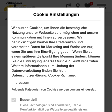
0
Zum
MENÜ
Hauptinhalt
Cookie Einstellungen
springen
Startseite
Fahrzeugverkauf
Fahrzeugsuche
Wir nutzen Cookies, um Ihnen die bestmögliche
Nutzung unserer Webseite zu ermöglichen und unsere
Kommunikation mit Ihnen zu verbessern. Wir
Fehler: Network Error
berücksichtigen hierbei Ihre Präferenzen und
verarbeiten Daten für Marketing und Statistiken nur,
wenn Sie uns Ihre Einwilligung geben. Wenn Sie zu
Beim Laden ist ein Fehler aufgetreten.
einem späteren Zeitpunkt Ihre Meinung ändern, können
Hier sind ein paar Tipps, die dir helfen können:
Sie die Einwilligung jederzeit für die Zukunft widerrufen.
Weitere Informationen zum Umfang der
Überprüfe deine Firewall und deine
Datenverarbeitung finden Sie hier:
Internetverbindung.
Datenschutzerklärung
,
Cookie-Richtlinie
.
Laden andere Webseiten, zum Beispiel deine
Impressum
Suchmaschine?
Folgende Kategorien von Cookies werden von uns eingesetzt:
Prüfe deine Browsererweiterungen.
Manche Erweiterungen, wie Werbeblocker,
Essentiell
können das Laden bestimmter Seiten
Diese Technologien sind erforderlich, um die
verhindern. Funktioniert die Seite in einem
Kernfunktionalität der Webseite zu gewährleisten.