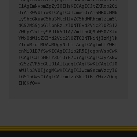
CiAgImNvbmZpZyI6IHsKICAgICJtZXRob2Qi
OiAiR0VUIiwKICAgICJ1cmwiOiAiaHR0cHM6
Ly9hcGkueC5ha3MtcHJvZC5hdWRhcmlzLm5l
dC92MS9jbGllbnRzLzI0NTEvd2Vic2l0ZS12
ZWhpY2xlcy9BUTk5OTA/ZmllbGQ9aW50ZXJu
YWxOdW1iZXImd2Vic2l0ZT02NTNiNjIzMjlk
ZTcxMzdmMDAwMDgyNzUiLAogICAgImhlYWRl
cnMiOiB7fSwKICAgICJib2R5IjogbnVsbCwK
ICAgICJleHBlY3QiOiB7CiAgICAgICJyZXNw
b25zZVR5cGUiOiAiIgogICAgfSwKICAgICJ0
aW1lb3V0IjogMCwKICAgICJwcm9ncmVzcyI6
IG51bGwsCiAgICAicmlza3kiOiBmYWxzZQog
IH0KfQ==