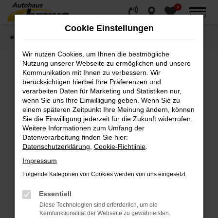
0
Zum
MENÜ
Hauptinhalt
Cookie Einstellungen
springen
Startseite
Fahrzeugverkauf
Fahrzeugsuche
Wir nutzen Cookies, um Ihnen die bestmögliche
Nutzung unserer Webseite zu ermöglichen und unsere
Kommunikation mit Ihnen zu verbessern. Wir
Fehler: Network Error
berücksichtigen hierbei Ihre Präferenzen und
verarbeiten Daten für Marketing und Statistiken nur,
wenn Sie uns Ihre Einwilligung geben. Wenn Sie zu
Beim Laden ist ein Fehler aufgetreten.
einem späteren Zeitpunkt Ihre Meinung ändern, können
Hier sind ein paar Tipps, die dir helfen können:
Sie die Einwilligung jederzeit für die Zukunft widerrufen.
Weitere Informationen zum Umfang der
Überprüfe deine Firewall und deine
Datenverarbeitung finden Sie hier:
Internetverbindung.
Datenschutzerklärung
,
Cookie-Richtlinie
.
Laden andere Webseiten, zum Beispiel deine
Impressum
Suchmaschine?
Folgende Kategorien von Cookies werden von uns eingesetzt:
Prüfe deine Browsererweiterungen.
Manche Erweiterungen, wie Werbeblocker,
Essentiell
können das Laden bestimmter Seiten
Diese Technologien sind erforderlich, um die
verhindern. Funktioniert die Seite in einem
Kernfunktionalität der Webseite zu gewährleisten.