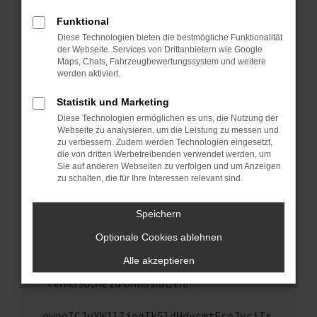
anderen Browser oder in einem privaten
Fenster?
Funktional
Starte dein Gerät neu.
Diese Technologien bieten die bestmögliche Funktionalität
der Webseite. Services von Drittanbietern wie Google
Das kann manchmal helfen, vorübergehende
Maps, Chats, Fahrzeugbewertungssystem und weitere
Probleme zu beheben.
werden aktiviert.
Stelle sicher, dass dein Browser und dein
Statistik und Marketing
Betriebssystem auf dem neuesten Stand
Diese Technologien ermöglichen es uns, die Nutzung der
sind.
Webseite zu analysieren, um die Leistung zu messen und
Veraltete Software birgt nicht nur ein
zu verbessern. Zudem werden Technologien eingesetzt,
Sicherheitsrisiko, sondern kann auch dazu
die von dritten Werbetreibenden verwendet werden, um
führen, dass bestimmte Funktionen nicht mehr
Sie auf anderen Webseiten zu verfolgen und um Anzeigen
zu schalten, die für Ihre Interessen relevant sind.
unterstützt werden.
Wende dich an den Webseitenbetreiber.
Speichern
Wenn du alle oben genannten Schritte versucht
hast, kontaktiere uns bitte. Wir werden
Optionale Cookies ablehnen
versuchen, das Problem zu beheben. Du kannst
Alle akzeptieren
uns diesen Text schicken, um uns bei der
Fehlersuche zu unterstützen:
ewogICJuYW1lIjogIk5ldHdvcmtFcnJvciIs