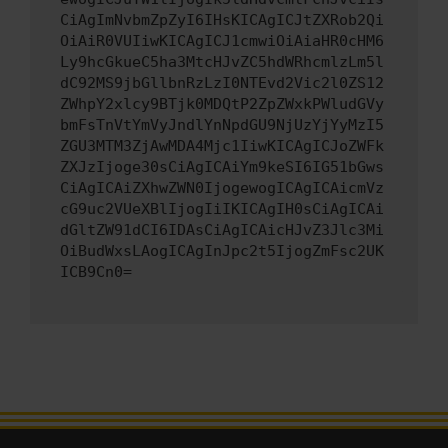
CiAgImNvbmZpZyI6IHsKICAgICJtZXRob2Qi
OiAiR0VUIiwKICAgICJ1cmwiOiAiaHR0cHM6
Ly9hcGkueC5ha3MtcHJvZC5hdWRhcmlzLm5l
dC92MS9jbGllbnRzLzI0NTEvd2Vic2l0ZS12
ZWhpY2xlcy9BTjk0MDQtP2ZpZWxkPWludGVy
bmFsTnVtYmVyJndlYnNpdGU9NjUzYjYyMzI5
ZGU3MTM3ZjAwMDA4Mjc1IiwKICAgICJoZWFk
ZXJzIjoge30sCiAgICAiYm9keSI6IG51bGws
CiAgICAiZXhwZWN0IjogewogICAgICAicmVz
cG9uc2VUeXBlIjogIiIKICAgIH0sCiAgICAi
dGltZW91dCI6IDAsCiAgICAicHJvZ3Jlc3Mi
OiBudWxsLAogICAgInJpc2t5IjogZmFsc2UK
ICB9Cn0=