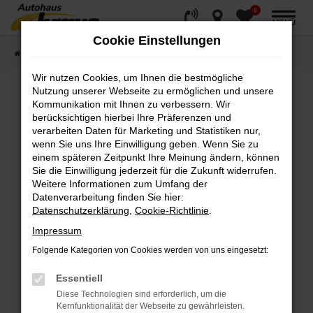
0
Zum
MENÜ
Hauptinhalt
Cookie Einstellungen
springen
Startseite
Fahrzeugverkauf
Fahrzeugsuche
Wir nutzen Cookies, um Ihnen die bestmögliche
Nutzung unserer Webseite zu ermöglichen und unsere
Kommunikation mit Ihnen zu verbessern. Wir
Fehler: Network Error
berücksichtigen hierbei Ihre Präferenzen und
verarbeiten Daten für Marketing und Statistiken nur,
wenn Sie uns Ihre Einwilligung geben. Wenn Sie zu
Beim Laden ist ein Fehler aufgetreten.
einem späteren Zeitpunkt Ihre Meinung ändern, können
Hier sind ein paar Tipps, die dir helfen können:
Sie die Einwilligung jederzeit für die Zukunft widerrufen.
Weitere Informationen zum Umfang der
Überprüfe deine Firewall und deine
Datenverarbeitung finden Sie hier:
Internetverbindung.
Datenschutzerklärung
,
Cookie-Richtlinie
.
Laden andere Webseiten, zum Beispiel deine
Impressum
Suchmaschine?
Folgende Kategorien von Cookies werden von uns eingesetzt:
Prüfe deine Browsererweiterungen.
Manche Erweiterungen, wie Werbeblocker,
Essentiell
können das Laden bestimmter Seiten
Diese Technologien sind erforderlich, um die
verhindern. Funktioniert die Seite in einem
Kernfunktionalität der Webseite zu gewährleisten.