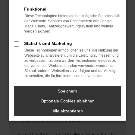
anderen Browser oder in einem privaten
Fenster?
Funktional
Starte dein Gerät neu.
Diese Technologien bieten die bestmögliche Funktionalität
der Webseite. Services von Drittanbietern wie Google
Das kann manchmal helfen, vorübergehende
Maps, Chats, Fahrzeugbewertungssystem und weitere
Probleme zu beheben.
werden aktiviert.
Stelle sicher, dass dein Browser und dein
Statistik und Marketing
Betriebssystem auf dem neuesten Stand
Diese Technologien ermöglichen es uns, die Nutzung der
sind.
Webseite zu analysieren, um die Leistung zu messen und
Veraltete Software birgt nicht nur ein
zu verbessern. Zudem werden Technologien eingesetzt,
Sicherheitsrisiko, sondern kann auch dazu
die von dritten Werbetreibenden verwendet werden, um
führen, dass bestimmte Funktionen nicht mehr
Sie auf anderen Webseiten zu verfolgen und um Anzeigen
zu schalten, die für Ihre Interessen relevant sind.
unterstützt werden.
Wende dich an den Webseitenbetreiber.
Speichern
Wenn du alle oben genannten Schritte versucht
hast, kontaktiere uns bitte. Wir werden
Optionale Cookies ablehnen
versuchen, das Problem zu beheben. Du kannst
Alle akzeptieren
uns diesen Text schicken, um uns bei der
Fehlersuche zu unterstützen:
ewogICJuYW1lIjogIk5ldHdvcmtFcnJvciIs