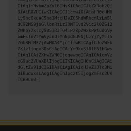
CiAgImNvbmZpZyI6IHsKICAgICJtZXRob2Qi
OiAiR0VUIiwKICAgICJ1cmwiOiAiaHR0cHM6
Ly9hcGkueC5ha3MtcHJvZC5hdWRhcmlzLm5l
dC92MS9jbGllbnRzLzI0NTEvd2Vic2l0ZS12
ZWhpY2xlcy9BS1RJT041P2ZpZWxkPWludGVy
bmFsTnVtYmVyJndlYnNpdGU9NjUzYjYyMzI5
ZGU3MTM3ZjAwMDA4Mjc1IiwKICAgICJoZWFk
ZXJzIjoge30sCiAgICAiYm9keSI6IG51bGws
CiAgICAiZXhwZWN0IjogewogICAgICAicmVz
cG9uc2VUeXBlIjogIiIKICAgIH0sCiAgICAi
dGltZW91dCI6IDAsCiAgICAicHJvZ3Jlc3Mi
OiBudWxsLAogICAgInJpc2t5IjogZmFsc2UK
ICB9Cn0=