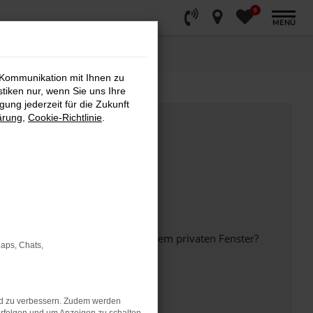
0
MENÜ
 Kommunikation mit Ihnen zu
stiken nur, wenn Sie uns Ihre
ung jederzeit für die Zukunft
ärung
,
Cookie-Richtlinie
.
inem anderen Browser oder in einem privaten Fenster?
Maps, Chats,
nd zu verbessern. Zudem werden
ht mehr unterstützt werden.