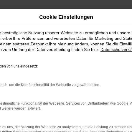
Cookie Einstellungen
ie bestmögliche Nutzung unserer Webseite zu ermöglichen und unsere
hierbei Ihre Präferenzen und verarbeiten Daten für Marketing und Stati
einem späteren Zeitpunkt Ihre Meinung ändern, können Sie die Einwillig
en zum Umfang der Datenverarbeitung finden Sie hier:
Datenschutzerkl
en von uns eingesetzt:
indung.
hine?
rlich, um die Kernfunktionalität der Webseite zu gewährleisten.
aden bestimmter Seiten verhindern. Funktioniert die Seite in e
estmögliche Funktionalität der Webseite. Services von Drittanbietern wie Google 
eitere werden aktiviert.
 zu beheben.
bssystem auf dem neuesten Stand sind.
 es uns, die Nutzung der Webseite zu analysieren, um die Leistung zu messen u
ko, sondern kann auch dazu führen, dass bestimmte Funktionen nic