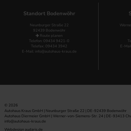
Standort Bodenwöhr
Neunburger Straße 22
Werne
92439 Bodenwöhr
Route planen
Telefon:
09434 9421-0
T
Telefax: 09434 3942
E-Mai
E-Mail:
info@autohaus-kraus.de
© 2026
Autohaus Kraus GmbH | Neunburger Straße 22 | DE-92439 Bodenwöhr
Autohaus Diermeier GmbH | Werner-von-Siemens-Str. 24 | DE-93413 C
info@autohaus-kraus.de
Webdesign audaris.de