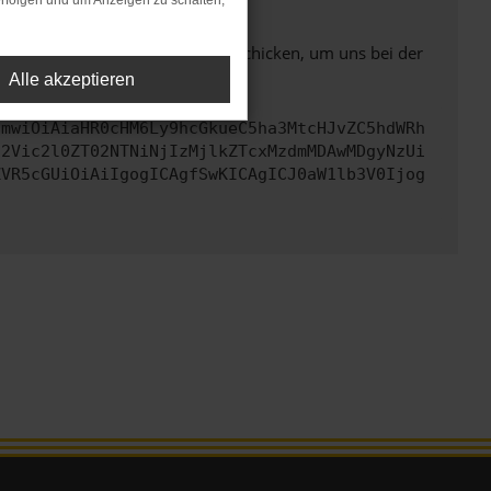
rfolgen und um Anzeigen zu schalten,
ben. Du kannst uns diesen Text schicken, um uns bei der
Alle akzeptieren
cmwiOiAiaHR0cHM6Ly9hcGkueC5ha3MtcHJvZC5hdWRh
d2Vic2l0ZT02NTNiNjIzMjlkZTcxMzdmMDAwMDgyNzUi
ZVR5cGUiOiAiIgogICAgfSwKICAgICJ0aW1lb3V0Ijog