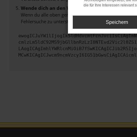
Technologien eingesetzt, die v
die für Ihre Interessen relevant s
Wende dich an den Webseitenbetreiber.
Wenn du alle oben genannten Schritte versucht hast, k
Fehlersuche zu unterstützen:
Speichern
ewogICJuYW1lIjogIk5ldHdvcmtFcnJvciIsCiAgImN
cmlzLm5ldC92MS9jbGllbnRzLzI0NTEvd2Vic2l0ZS1
LAogICAgImhlYWRlcnMiOiB7fSwKICAgICJib2R5Ijo
MCwKICAgICJwcm9ncmVzcyI6IG51bGwsCiAgICAicml