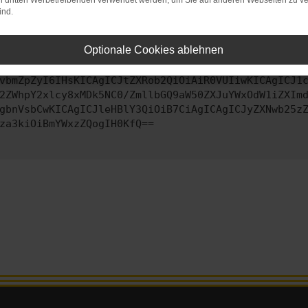
on dritten Werbetreibenden verwendet werden, um Sie auf anderen Webseiten zu ve
ind.
ontaktiere uns bitte. Wir werden versuchen, das Problem zu behe
Optionale Cookies ablehnen
vbmZpZyI6IHsKICAgICJtZXRob2QiOiAiR0VUIiwKICAgICJ1
2ZWhpY2xlcy8xMDk5NC0/ZmllbGQ9aW50ZXJuYWxOdW1iZXIm
gbnVsbCwKICAgICJleHBlY3QiOiB7CiAgICAgICJyZXNwb25z
za3kiOiBmYWxzZQogIH0KfQ==