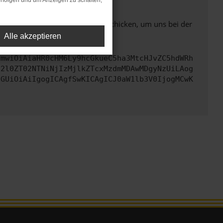
rfolgen und um Anzeigen zu schalten,
ben. Du kannst uns diesen Text schicken, um uns bei der
Alle akzeptieren
cmwiOiAiaHR0cHM6Ly9hcGkueC5ha3MtcHJvZC5hdWRh
c2l0ZT02NTNiNjIzMjlkZTcxMzdmMDAwMDgyNzUiLAog
cGUiOiAiIgogICAgfSwKICAgICJ0aW1lb3V0IjogMCwK