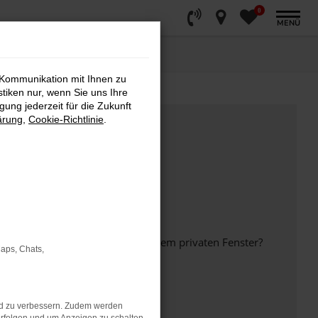
0
MENÜ
 Kommunikation mit Ihnen zu
stiken nur, wenn Sie uns Ihre
ung jederzeit für die Zukunft
ärung
,
Cookie-Richtlinie
.
inem anderen Browser oder in einem privaten Fenster?
Maps, Chats,
nd zu verbessern. Zudem werden
ht mehr unterstützt werden.