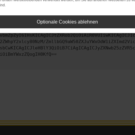
on dritten Werbetreibenden verwendet werden, um Sie auf anderen Webseiten zu ve
ind.
ontaktiere uns bitte. Wir werden versuchen, das Problem zu behe
Optionale Cookies ablehnen
vbmZpZyI6IHsKICAgICJtZXRob2QiOiAiR0VUIiwKICAgICJ1
2ZWhpY2xlcy80NzM/ZmllbGQ9aW50ZXJuYWxOdW1iZXImd2Vi
sbCwKICAgICJleHBlY3QiOiB7CiAgICAgICJyZXNwb25zZVR5
iOiBmYWxzZQogIH0KfQ==