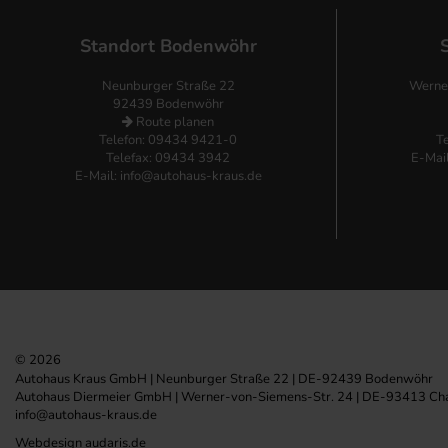
Standort Bodenwöhr
Neunburger Straße 22
Werne
92439 Bodenwöhr
Route planen
Telefon:
09434 9421-0
T
Telefax: 09434 3942
E-Mai
E-Mail:
info@autohaus-kraus.de
© 2026
Autohaus Kraus GmbH | Neunburger Straße 22 | DE-92439 Bodenwöhr
Autohaus Diermeier GmbH | Werner-von-Siemens-Str. 24 | DE-93413 C
info@autohaus-kraus.de
Webdesign audaris.de