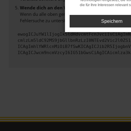
Technologien eingesetzt, die v
die für Ihre Interessen relevant s
Wende dich an den Webseitenbetreiber.
Wenn du alle oben genannten Schritte versucht hast, k
Fehlersuche zu unterstützen:
Speichern
ewogICJuYW1lIjogIk5ldHdvcmtFcnJvciIsCiAgImN
cmlzLm5ldC92MS9jbGllbnRzLzI0NTEvd2Vic2l0ZS1
ICAgImhlYWRlcnMiOiB7fSwKICAgICJib2R5IjogbnV
ICAgICJwcm9ncmVzcyI6IG51bGwsCiAgICAicmlza3k