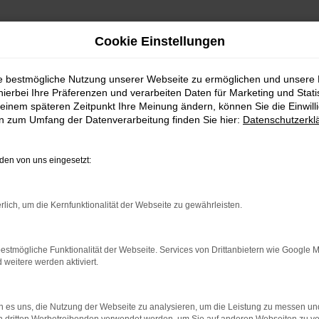
Cookie Einstellungen
ie bestmögliche Nutzung unserer Webseite zu ermöglichen und unsere
hierbei Ihre Präferenzen und verarbeiten Daten für Marketing und Stati
einem späteren Zeitpunkt Ihre Meinung ändern, können Sie die Einwillig
en zum Umfang der Datenverarbeitung finden Sie hier:
Datenschutzerkl
en von uns eingesetzt:
indung.
hine?
rlich, um die Kernfunktionalität der Webseite zu gewährleisten.
aden bestimmter Seiten verhindern. Funktioniert die Seite in e
estmögliche Funktionalität der Webseite. Services von Drittanbietern wie Google 
eitere werden aktiviert.
 zu beheben.
bssystem auf dem neuesten Stand sind.
 es uns, die Nutzung der Webseite zu analysieren, um die Leistung zu messen u
ko, sondern kann auch dazu führen, dass bestimmte Funktionen nic