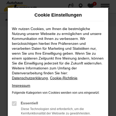
0
Zum
MENÜ
Hauptinhalt
Cookie Einstellungen
springen
Startseite
Fahrzeugverkauf
Fahrzeugsuche
Wir nutzen Cookies, um Ihnen die bestmögliche
Nutzung unserer Webseite zu ermöglichen und unsere
Kommunikation mit Ihnen zu verbessern. Wir
Fehler: Network Error
berücksichtigen hierbei Ihre Präferenzen und
verarbeiten Daten für Marketing und Statistiken nur,
wenn Sie uns Ihre Einwilligung geben. Wenn Sie zu
Beim Laden ist ein Fehler aufgetreten.
einem späteren Zeitpunkt Ihre Meinung ändern, können
Hier sind ein paar Tipps, die dir helfen können:
Sie die Einwilligung jederzeit für die Zukunft widerrufen.
Weitere Informationen zum Umfang der
Überprüfe deine Firewall und deine
Datenverarbeitung finden Sie hier:
Internetverbindung.
Datenschutzerklärung
,
Cookie-Richtlinie
.
Laden andere Webseiten, zum Beispiel deine
Impressum
Suchmaschine?
Folgende Kategorien von Cookies werden von uns eingesetzt:
Prüfe deine Browsererweiterungen.
Manche Erweiterungen, wie Werbeblocker,
Essentiell
können das Laden bestimmter Seiten
Diese Technologien sind erforderlich, um die
verhindern. Funktioniert die Seite in einem
Kernfunktionalität der Webseite zu gewährleisten.