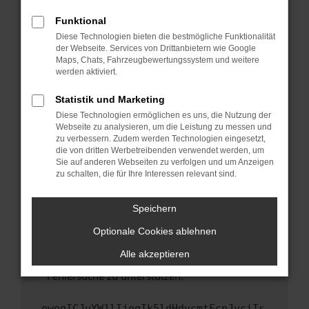
anderen Browser oder in einem privaten
Fenster?
Funktional
Starte dein Gerät neu.
Diese Technologien bieten die bestmögliche Funktionalität
der Webseite. Services von Drittanbietern wie Google
Das kann manchmal helfen, vorübergehende
Maps, Chats, Fahrzeugbewertungssystem und weitere
Probleme zu beheben.
werden aktiviert.
Stelle sicher, dass dein Browser und dein
Statistik und Marketing
Betriebssystem auf dem neuesten Stand
Diese Technologien ermöglichen es uns, die Nutzung der
sind.
Webseite zu analysieren, um die Leistung zu messen und
Veraltete Software birgt nicht nur ein
zu verbessern. Zudem werden Technologien eingesetzt,
Sicherheitsrisiko, sondern kann auch dazu
die von dritten Werbetreibenden verwendet werden, um
führen, dass bestimmte Funktionen nicht mehr
Sie auf anderen Webseiten zu verfolgen und um Anzeigen
zu schalten, die für Ihre Interessen relevant sind.
unterstützt werden.
Wende dich an den Webseitenbetreiber.
Speichern
Wenn du alle oben genannten Schritte versucht
hast, kontaktiere uns bitte. Wir werden
Optionale Cookies ablehnen
versuchen, das Problem zu beheben. Du kannst
Alle akzeptieren
uns diesen Text schicken, um uns bei der
Fehlersuche zu unterstützen:
ewogICJuYW1lIjogIk5ldHdvcmtFcnJvciIs