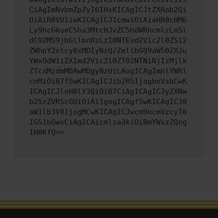
CiAgImNvbmZpZyI6IHsKICAgICJtZXRob2Qi
OiAiR0VUIiwKICAgICJ1cmwiOiAiaHR0cHM6
Ly9hcGkueC5ha3MtcHJvZC5hdWRhcmlzLm5l
dC92MS9jbGllbnRzLzI0NTEvd2Vic2l0ZS12
ZWhpY2xlcy8xMDIyNzQ/ZmllbGQ9aW50ZXJu
YWxOdW1iZXImd2Vic2l0ZT02NTNiNjIzMjlk
ZTcxMzdmMDAwMDgyNzUiLAogICAgImhlYWRl
cnMiOiB7fSwKICAgICJib2R5IjogbnVsbCwK
ICAgICJleHBlY3QiOiB7CiAgICAgICJyZXNw
b25zZVR5cGUiOiAiIgogICAgfSwKICAgICJ0
aW1lb3V0IjogMCwKICAgICJwcm9ncmVzcyI6
IG51bGwsCiAgICAicmlza3kiOiBmYWxzZQog
IH0KfQ==