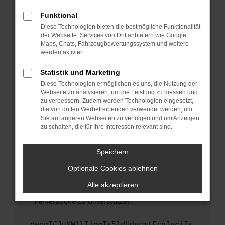
anderen Browser oder in einem privaten
Fenster?
Funktional
Starte dein Gerät neu.
Diese Technologien bieten die bestmögliche Funktionalität
der Webseite. Services von Drittanbietern wie Google
Das kann manchmal helfen, vorübergehende
Maps, Chats, Fahrzeugbewertungssystem und weitere
Probleme zu beheben.
werden aktiviert.
Stelle sicher, dass dein Browser und dein
Statistik und Marketing
Betriebssystem auf dem neuesten Stand
Diese Technologien ermöglichen es uns, die Nutzung der
sind.
Webseite zu analysieren, um die Leistung zu messen und
Veraltete Software birgt nicht nur ein
zu verbessern. Zudem werden Technologien eingesetzt,
Sicherheitsrisiko, sondern kann auch dazu
die von dritten Werbetreibenden verwendet werden, um
führen, dass bestimmte Funktionen nicht mehr
Sie auf anderen Webseiten zu verfolgen und um Anzeigen
zu schalten, die für Ihre Interessen relevant sind.
unterstützt werden.
Wende dich an den Webseitenbetreiber.
Speichern
Wenn du alle oben genannten Schritte versucht
hast, kontaktiere uns bitte. Wir werden
Optionale Cookies ablehnen
versuchen, das Problem zu beheben. Du kannst
Alle akzeptieren
uns diesen Text schicken, um uns bei der
Fehlersuche zu unterstützen:
ewogICJuYW1lIjogIk5ldHdvcmtFcnJvciIs