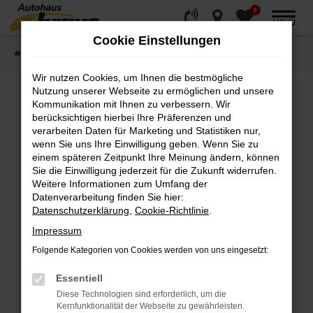
0
Zum
MENÜ
Hauptinhalt
Cookie Einstellungen
springen
Startseite
Fahrzeugverkauf
Fahrzeugsuche
Wir nutzen Cookies, um Ihnen die bestmögliche
Nutzung unserer Webseite zu ermöglichen und unsere
Kommunikation mit Ihnen zu verbessern. Wir
Fehler: Network Error
berücksichtigen hierbei Ihre Präferenzen und
verarbeiten Daten für Marketing und Statistiken nur,
wenn Sie uns Ihre Einwilligung geben. Wenn Sie zu
Beim Laden ist ein Fehler aufgetreten.
einem späteren Zeitpunkt Ihre Meinung ändern, können
Hier sind ein paar Tipps, die dir helfen können:
Sie die Einwilligung jederzeit für die Zukunft widerrufen.
Weitere Informationen zum Umfang der
Überprüfe deine Firewall und deine
Datenverarbeitung finden Sie hier:
Internetverbindung.
Datenschutzerklärung
,
Cookie-Richtlinie
.
Laden andere Webseiten, zum Beispiel deine
Impressum
Suchmaschine?
Folgende Kategorien von Cookies werden von uns eingesetzt:
Prüfe deine Browsererweiterungen.
Manche Erweiterungen, wie Werbeblocker,
Essentiell
können das Laden bestimmter Seiten
Diese Technologien sind erforderlich, um die
verhindern. Funktioniert die Seite in einem
Kernfunktionalität der Webseite zu gewährleisten.