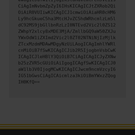
CiAgImNvbmZpZyI6IHsKICAgICJtZXRob2Qi
OiAiR0VUIiwKICAgICJ1cmwiOiAiaHR0cHM6
Ly9hcGkueC5ha3MtcHJvZC5hdWRhcmlzLm5l
dC92MS9jbGllbnRzLzI0NTEvd2Vic2l0ZS12
ZWhpY2xlcy8xMDE3MjA/ZmllbGQ9aW50ZXJu
YWxOdW1iZXImd2Vic2l0ZT02NTNiNjIzMjlk
ZTcxMzdmMDAwMDgyNzUiLAogICAgImhlYWRl
cnMiOiB7fSwKICAgICJib2R5IjogbnVsbCwK
ICAgICJleHBlY3QiOiB7CiAgICAgICJyZXNw
b25zZVR5cGUiOiAiIgogICAgfSwKICAgICJ0
aW1lb3V0IjogMCwKICAgICJwcm9ncmVzcyI6
IG51bGwsCiAgICAicmlza3kiOiBmYWxzZQog
IH0KfQ==