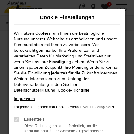
0
Zum
MENÜ
Hauptinhalt
Cookie Einstellungen
springen
Startseite
Fahrzeugverkauf
Fahrzeugsuche
Wir nutzen Cookies, um Ihnen die bestmögliche
Nutzung unserer Webseite zu ermöglichen und unsere
Kommunikation mit Ihnen zu verbessern. Wir
Fehler: Network Error
berücksichtigen hierbei Ihre Präferenzen und
verarbeiten Daten für Marketing und Statistiken nur,
wenn Sie uns Ihre Einwilligung geben. Wenn Sie zu
Beim Laden ist ein Fehler aufgetreten.
einem späteren Zeitpunkt Ihre Meinung ändern, können
Hier sind ein paar Tipps, die dir helfen können:
Sie die Einwilligung jederzeit für die Zukunft widerrufen.
Weitere Informationen zum Umfang der
Überprüfe deine Firewall und deine
Datenverarbeitung finden Sie hier:
Internetverbindung.
Datenschutzerklärung
,
Cookie-Richtlinie
.
Laden andere Webseiten, zum Beispiel deine
Impressum
Suchmaschine?
Folgende Kategorien von Cookies werden von uns eingesetzt:
Prüfe deine Browsererweiterungen.
Manche Erweiterungen, wie Werbeblocker,
Essentiell
können das Laden bestimmter Seiten
Diese Technologien sind erforderlich, um die
verhindern. Funktioniert die Seite in einem
Kernfunktionalität der Webseite zu gewährleisten.