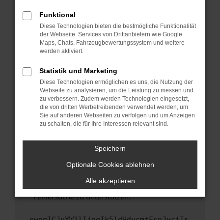
anderen Browser oder in einem privaten
Fenster?
Funktional
Starte dein Gerät neu.
Diese Technologien bieten die bestmögliche Funktionalität
der Webseite. Services von Drittanbietern wie Google
Das kann manchmal helfen, vorübergehende
Maps, Chats, Fahrzeugbewertungssystem und weitere
Probleme zu beheben.
werden aktiviert.
Stelle sicher, dass dein Browser und dein
Statistik und Marketing
Betriebssystem auf dem neuesten Stand
Diese Technologien ermöglichen es uns, die Nutzung der
sind.
Webseite zu analysieren, um die Leistung zu messen und
Veraltete Software birgt nicht nur ein
zu verbessern. Zudem werden Technologien eingesetzt,
Sicherheitsrisiko, sondern kann auch dazu
die von dritten Werbetreibenden verwendet werden, um
führen, dass bestimmte Funktionen nicht mehr
Sie auf anderen Webseiten zu verfolgen und um Anzeigen
zu schalten, die für Ihre Interessen relevant sind.
unterstützt werden.
Wende dich an den Webseitenbetreiber.
Speichern
Wenn du alle oben genannten Schritte versucht
hast, kontaktiere uns bitte. Wir werden
Optionale Cookies ablehnen
versuchen, das Problem zu beheben. Du kannst
Alle akzeptieren
uns diesen Text schicken, um uns bei der
Fehlersuche zu unterstützen:
ewogICJuYW1lIjogIk5ldHdvcmtFcnJvciIs