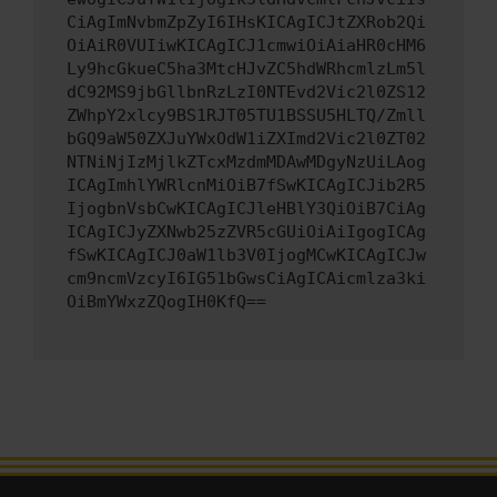
CiAgImNvbmZpZyI6IHsKICAgICJtZXRob2Qi
OiAiR0VUIiwKICAgICJ1cmwiOiAiaHR0cHM6
Ly9hcGkueC5ha3MtcHJvZC5hdWRhcmlzLm5l
dC92MS9jbGllbnRzLzI0NTEvd2Vic2l0ZS12
ZWhpY2xlcy9BS1RJT05TU1BSSU5HLTQ/Zmll
bGQ9aW50ZXJuYWxOdW1iZXImd2Vic2l0ZT02
NTNiNjIzMjlkZTcxMzdmMDAwMDgyNzUiLAog
ICAgImhlYWRlcnMiOiB7fSwKICAgICJib2R5
IjogbnVsbCwKICAgICJleHBlY3QiOiB7CiAg
ICAgICJyZXNwb25zZVR5cGUiOiAiIgogICAg
fSwKICAgICJ0aW1lb3V0IjogMCwKICAgICJw
cm9ncmVzcyI6IG51bGwsCiAgICAicmlza3ki
OiBmYWxzZQogIH0KfQ==