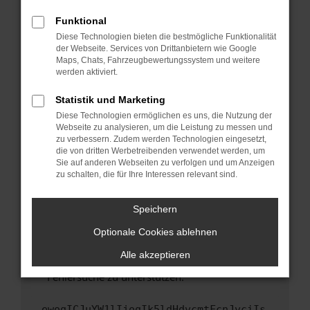
anderen Browser oder in einem privaten
Fenster?
Funktional
Starte dein Gerät neu.
Diese Technologien bieten die bestmögliche Funktionalität
der Webseite. Services von Drittanbietern wie Google
Das kann manchmal helfen, vorübergehende
Maps, Chats, Fahrzeugbewertungssystem und weitere
Probleme zu beheben.
werden aktiviert.
Stelle sicher, dass dein Browser und dein
Statistik und Marketing
Betriebssystem auf dem neuesten Stand
Diese Technologien ermöglichen es uns, die Nutzung der
sind.
Webseite zu analysieren, um die Leistung zu messen und
Veraltete Software birgt nicht nur ein
zu verbessern. Zudem werden Technologien eingesetzt,
Sicherheitsrisiko, sondern kann auch dazu
die von dritten Werbetreibenden verwendet werden, um
führen, dass bestimmte Funktionen nicht mehr
Sie auf anderen Webseiten zu verfolgen und um Anzeigen
zu schalten, die für Ihre Interessen relevant sind.
unterstützt werden.
Wende dich an den Webseitenbetreiber.
Speichern
Wenn du alle oben genannten Schritte versucht
hast, kontaktiere uns bitte. Wir werden
Optionale Cookies ablehnen
versuchen, das Problem zu beheben. Du kannst
Alle akzeptieren
uns diesen Text schicken, um uns bei der
Fehlersuche zu unterstützen:
ewogICJuYW1lIjogIk5ldHdvcmtFcnJvciIs