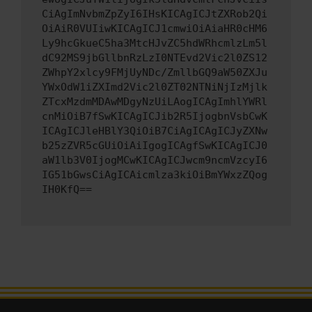
CiAgImNvbmZpZyI6IHsKICAgICJtZXRob2Qi
OiAiR0VUIiwKICAgICJ1cmwiOiAiaHR0cHM6
Ly9hcGkueC5ha3MtcHJvZC5hdWRhcmlzLm5l
dC92MS9jbGllbnRzLzI0NTEvd2Vic2l0ZS12
ZWhpY2xlcy9FMjUyNDc/ZmllbGQ9aW50ZXJu
YWxOdW1iZXImd2Vic2l0ZT02NTNiNjIzMjlk
ZTcxMzdmMDAwMDgyNzUiLAogICAgImhlYWRl
cnMiOiB7fSwKICAgICJib2R5IjogbnVsbCwK
ICAgICJleHBlY3QiOiB7CiAgICAgICJyZXNw
b25zZVR5cGUiOiAiIgogICAgfSwKICAgICJ0
aW1lb3V0IjogMCwKICAgICJwcm9ncmVzcyI6
IG51bGwsCiAgICAicmlza3kiOiBmYWxzZQog
IH0KfQ==