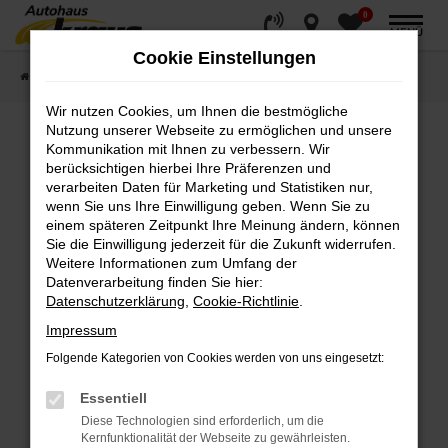
0
Zum
MENÜ
Hauptinhalt
Cookie Einstellungen
springen
Startseite
Fahrzeugverkauf
Fahrzeugsuche
Wir nutzen Cookies, um Ihnen die bestmögliche
Nutzung unserer Webseite zu ermöglichen und unsere
Kommunikation mit Ihnen zu verbessern. Wir
Fehler: Network Error
berücksichtigen hierbei Ihre Präferenzen und
verarbeiten Daten für Marketing und Statistiken nur,
wenn Sie uns Ihre Einwilligung geben. Wenn Sie zu
Beim Laden ist ein Fehler aufgetreten.
einem späteren Zeitpunkt Ihre Meinung ändern, können
Hier sind ein paar Tipps, die dir helfen können:
Sie die Einwilligung jederzeit für die Zukunft widerrufen.
Weitere Informationen zum Umfang der
Überprüfe deine Firewall und deine
Datenverarbeitung finden Sie hier:
Internetverbindung.
Datenschutzerklärung
,
Cookie-Richtlinie
.
Laden andere Webseiten, zum Beispiel deine
Impressum
Suchmaschine?
Folgende Kategorien von Cookies werden von uns eingesetzt:
Prüfe deine Browsererweiterungen.
Manche Erweiterungen, wie Werbeblocker,
Essentiell
können das Laden bestimmter Seiten
Diese Technologien sind erforderlich, um die
verhindern. Funktioniert die Seite in einem
Kernfunktionalität der Webseite zu gewährleisten.