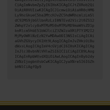
CiAgImNvbmZpZyI6IHsKICAgICJtZXRob2Qi
OiAiR0VUIiwKICAgICJ1cmwiOiAiaHR0cHM6
Ly9hcGkueC5ha3MtcHJvZC5hdWRhcmlzLm5l
dC92MS9jbGllbnRzLzI0NTEvd2Vic2l0ZS12
ZWhpY2xlcy8xMTMzMS0xMTMzMD9maWVsZD1p
bnRlcm5hbE51bWJlciZ3ZWJzaXRlPTY1M2I2
MjMyOWRlNzEzN2YwMDAwODI3NSIsCiAgICAi
aGVhZGVycyI6IHt9LAogICAgImJvZHkiOiBu
dWxsLAogICAgImV4cGVjdCI6IHsKICAgICAg
InJlc3BvbnNlVHlwZSI6ICIiCiAgICB9LAog
ICAgInRpbWVvdXQiOiAwLAogICAgInByb2dy
ZXNzIjogbnVsbCwKICAgICJyaXNreSI6IGZh
bHNlCiAgfQp9