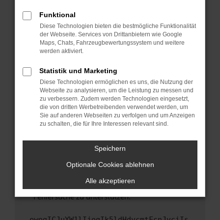
anderen Browser oder in einem privaten
Fenster?
Funktional
Starte dein Gerät neu.
Diese Technologien bieten die bestmögliche Funktionalität
der Webseite. Services von Drittanbietern wie Google
Das kann manchmal helfen, vorübergehende
Maps, Chats, Fahrzeugbewertungssystem und weitere
Probleme zu beheben.
werden aktiviert.
Stelle sicher, dass dein Browser und dein
Statistik und Marketing
Betriebssystem auf dem neuesten Stand
Diese Technologien ermöglichen es uns, die Nutzung der
sind.
Webseite zu analysieren, um die Leistung zu messen und
Veraltete Software birgt nicht nur ein
zu verbessern. Zudem werden Technologien eingesetzt,
Sicherheitsrisiko, sondern kann auch dazu
die von dritten Werbetreibenden verwendet werden, um
führen, dass bestimmte Funktionen nicht mehr
Sie auf anderen Webseiten zu verfolgen und um Anzeigen
zu schalten, die für Ihre Interessen relevant sind.
unterstützt werden.
Wende dich an den Webseitenbetreiber.
Speichern
Wenn du alle oben genannten Schritte versucht
hast, kontaktiere uns bitte. Wir werden
Optionale Cookies ablehnen
versuchen, das Problem zu beheben. Du kannst
Alle akzeptieren
uns diesen Text schicken, um uns bei der
Fehlersuche zu unterstützen:
ewogICJuYW1lIjogIk5ldHdvcmtFcnJvciIs