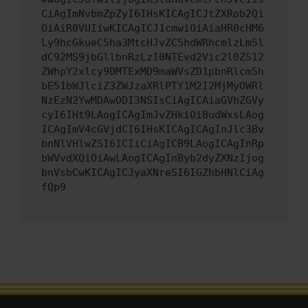
CiAgImNvbmZpZyI6IHsKICAgICJtZXRob2Qi
OiAiR0VUIiwKICAgICJ1cmwiOiAiaHR0cHM6
Ly9hcGkueC5ha3MtcHJvZC5hdWRhcmlzLm5l
dC92MS9jbGllbnRzLzI0NTEvd2Vic2l0ZS12
ZWhpY2xlcy9DMTExMD9maWVsZD1pbnRlcm5h
bE51bWJlciZ3ZWJzaXRlPTY1M2I2MjMyOWRl
NzEzN2YwMDAwODI3NSIsCiAgICAiaGVhZGVy
cyI6IHt9LAogICAgImJvZHkiOiBudWxsLAog
ICAgImV4cGVjdCI6IHsKICAgICAgInJlc3Bv
bnNlVHlwZSI6ICIiCiAgICB9LAogICAgInRp
bWVvdXQiOiAwLAogICAgInByb2dyZXNzIjog
bnVsbCwKICAgICJyaXNreSI6IGZhbHNlCiAg
fQp9