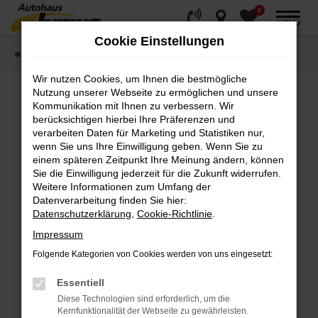
0
Zum
MENÜ
Hauptinhalt
Cookie Einstellungen
springen
Startseite
Fahrzeugverkauf
Fahrzeugsuche
Wir nutzen Cookies, um Ihnen die bestmögliche
Nutzung unserer Webseite zu ermöglichen und unsere
Kommunikation mit Ihnen zu verbessern. Wir
Fehler: Network Error
berücksichtigen hierbei Ihre Präferenzen und
verarbeiten Daten für Marketing und Statistiken nur,
wenn Sie uns Ihre Einwilligung geben. Wenn Sie zu
Beim Laden ist ein Fehler aufgetreten.
einem späteren Zeitpunkt Ihre Meinung ändern, können
Hier sind ein paar Tipps, die dir helfen können:
Sie die Einwilligung jederzeit für die Zukunft widerrufen.
Weitere Informationen zum Umfang der
Überprüfe deine Firewall und deine
Datenverarbeitung finden Sie hier:
Internetverbindung.
Datenschutzerklärung
,
Cookie-Richtlinie
.
Laden andere Webseiten, zum Beispiel deine
Impressum
Suchmaschine?
Folgende Kategorien von Cookies werden von uns eingesetzt:
Prüfe deine Browsererweiterungen.
Manche Erweiterungen, wie Werbeblocker,
Essentiell
können das Laden bestimmter Seiten
Diese Technologien sind erforderlich, um die
verhindern. Funktioniert die Seite in einem
Kernfunktionalität der Webseite zu gewährleisten.