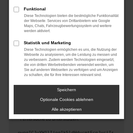
anderen Browser oder in einem privaten
Fenster?
Funktional
Starte dein Gerät neu.
Diese Technologien bieten die bestmögliche Funktionalität
der Webseite. Services von Drittanbietern wie Google
Das kann manchmal helfen, vorübergehende
Maps, Chats, Fahrzeugbewertungssystem und weitere
Probleme zu beheben.
werden aktiviert.
Stelle sicher, dass dein Browser und dein
Statistik und Marketing
Betriebssystem auf dem neuesten Stand
Diese Technologien ermöglichen es uns, die Nutzung der
sind.
Webseite zu analysieren, um die Leistung zu messen und
Veraltete Software birgt nicht nur ein
zu verbessern. Zudem werden Technologien eingesetzt,
Sicherheitsrisiko, sondern kann auch dazu
die von dritten Werbetreibenden verwendet werden, um
führen, dass bestimmte Funktionen nicht mehr
Sie auf anderen Webseiten zu verfolgen und um Anzeigen
zu schalten, die für Ihre Interessen relevant sind.
unterstützt werden.
Wende dich an den Webseitenbetreiber.
Speichern
Wenn du alle oben genannten Schritte versucht
hast, kontaktiere uns bitte. Wir werden
Optionale Cookies ablehnen
versuchen, das Problem zu beheben. Du kannst
Alle akzeptieren
uns diesen Text schicken, um uns bei der
Fehlersuche zu unterstützen:
ewogICJuYW1lIjogIk5ldHdvcmtFcnJvciIs