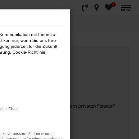
0
MENÜ
 Kommunikation mit Ihnen zu
stiken nur, wenn Sie uns Ihre
ung jederzeit für die Zukunft
ärung
,
Cookie-Richtlinie
.
inem anderen Browser oder in einem privaten Fenster?
Maps, Chats,
nd zu verbessern. Zudem werden
ht mehr unterstützt werden.