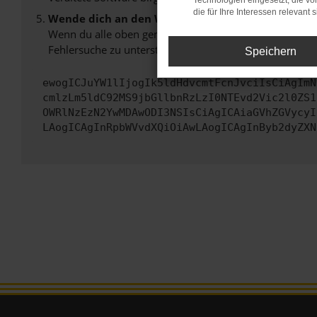
Technologien eingesetzt, die v
die für Ihre Interessen relevant s
Wende dich an den Webseitenbetreiber.
Wenn du alle oben genannten Schritte versucht hast, k
Fehlersuche zu unterstützen:
Speichern
ewogICJuYW1lIjogIk5ldHdvcmtFcnJvciIsCiAgImN
cmlzLm5ldC92MS9jbGllbnRzLzI0NTEvd2Vic2l0ZS1
OWRlNzEzN2YwMDAwODI3NSIsCiAgICAiaGVhZGVycyI
LAogICAgInRpbWVvdXQiOiAwLAogICAgInByb2dyZXN