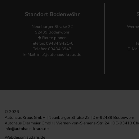
Standort Bodenwöhr
Neunburger Straße 22
Werne
92439 Bodenwöhr
Route planen
Telefon:
09434 9421-0
T
Telefax: 09434 3942
E-Mai
E-Mail:
info@autohaus-kraus.de
© 2026
Autohaus Kraus GmbH | Neunburger Straße 22 | DE-92439 Bodenwöhr
Autohaus Diermeier GmbH | Werner-von-Siemens-Str. 24 | DE-93413 C
info@autohaus-kraus.de
Webdesign audaris.de