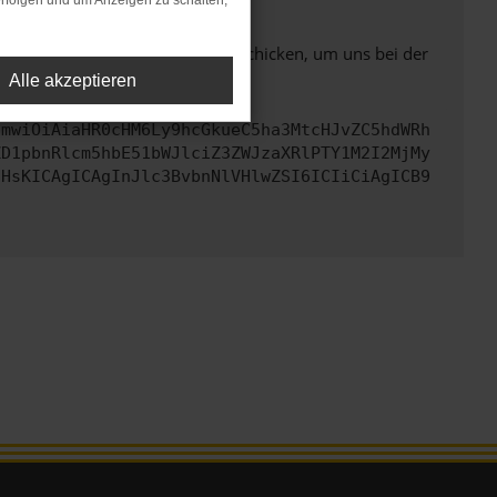
rfolgen und um Anzeigen zu schalten,
ben. Du kannst uns diesen Text schicken, um uns bei der
Alle akzeptieren
cmwiOiAiaHR0cHM6Ly9hcGkueC5ha3MtcHJvZC5hdWRh
ZD1pbnRlcm5hbE51bWJlciZ3ZWJzaXRlPTY1M2I2MjMy
IHsKICAgICAgInJlc3BvbnNlVHlwZSI6ICIiCiAgICB9