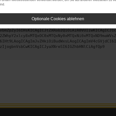
on dritten Werbetreibenden verwendet werden, um Sie auf anderen Webseiten zu ve
ind.
ontaktiere uns bitte. Wir werden versuchen, das Problem zu behe
Optionale Cookies ablehnen
vbmZpZyI6IHsKICAgICJtZXRob2QiOiAiR0VUIiwKICAgICJ1
2ZWhpY2xlcy8xMTQxOC0xMTQxNy0xMTQxNi0xMTQxND9maWVs
6IHt9LAogICAgImJvZHkiOiBudWxsLAogICAgImV4cGVjdCI6
zIjogbnVsbCwKICAgICJyaXNreSI6IGZhbHNlCiAgfQp9