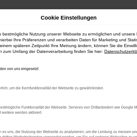
Cookie Einstellungen
ie bestmögliche Nutzung unserer Webseite zu ermöglichen und unsere
hierbei Ihre Präferenzen und verarbeiten Daten für Marketing und Stati
einem späteren Zeitpunkt Ihre Meinung ändern, können Sie die Einwillig
en zum Umfang der Datenverarbeitung finden Sie hier:
Datenschutzerkl
en von uns eingesetzt:
indung.
hine?
rlich, um die Kernfunktionalität der Webseite zu gewährleisten.
aden bestimmter Seiten verhindern. Funktioniert die Seite in e
estmögliche Funktionalität der Webseite. Services von Drittanbietern wie Google 
eitere werden aktiviert.
 zu beheben.
bssystem auf dem neuesten Stand sind.
 es uns, die Nutzung der Webseite zu analysieren, um die Leistung zu messen u
ko, sondern kann auch dazu führen, dass bestimmte Funktionen nic