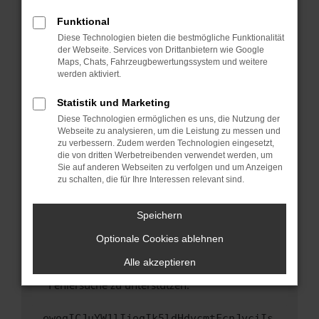
anderen Browser oder in einem privaten
Fenster?
Funktional
Starte dein Gerät neu.
Diese Technologien bieten die bestmögliche Funktionalität
der Webseite. Services von Drittanbietern wie Google
Das kann manchmal helfen, vorübergehende
Maps, Chats, Fahrzeugbewertungssystem und weitere
Probleme zu beheben.
werden aktiviert.
Stelle sicher, dass dein Browser und dein
Statistik und Marketing
Betriebssystem auf dem neuesten Stand
Diese Technologien ermöglichen es uns, die Nutzung der
sind.
Webseite zu analysieren, um die Leistung zu messen und
Veraltete Software birgt nicht nur ein
zu verbessern. Zudem werden Technologien eingesetzt,
Sicherheitsrisiko, sondern kann auch dazu
die von dritten Werbetreibenden verwendet werden, um
führen, dass bestimmte Funktionen nicht mehr
Sie auf anderen Webseiten zu verfolgen und um Anzeigen
zu schalten, die für Ihre Interessen relevant sind.
unterstützt werden.
Wende dich an den Webseitenbetreiber.
Speichern
Wenn du alle oben genannten Schritte versucht
hast, kontaktiere uns bitte. Wir werden
Optionale Cookies ablehnen
versuchen, das Problem zu beheben. Du kannst
Alle akzeptieren
uns diesen Text schicken, um uns bei der
Fehlersuche zu unterstützen:
ewogICJuYW1lIjogIk5ldHdvcmtFcnJvciIs