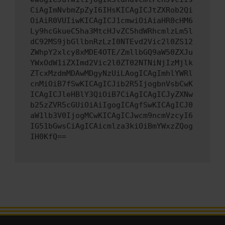
CiAgImNvbmZpZyI6IHsKICAgICJtZXRob2Qi
OiAiR0VUIiwKICAgICJ1cmwiOiAiaHR0cHM6
Ly9hcGkueC5ha3MtcHJvZC5hdWRhcmlzLm5l
dC92MS9jbGllbnRzLzI0NTEvd2Vic2l0ZS12
ZWhpY2xlcy8xMDE4OTE/ZmllbGQ9aW50ZXJu
YWxOdW1iZXImd2Vic2l0ZT02NTNiNjIzMjlk
ZTcxMzdmMDAwMDgyNzUiLAogICAgImhlYWRl
cnMiOiB7fSwKICAgICJib2R5IjogbnVsbCwK
ICAgICJleHBlY3QiOiB7CiAgICAgICJyZXNw
b25zZVR5cGUiOiAiIgogICAgfSwKICAgICJ0
aW1lb3V0IjogMCwKICAgICJwcm9ncmVzcyI6
IG51bGwsCiAgICAicmlza3kiOiBmYWxzZQog
IH0KfQ==