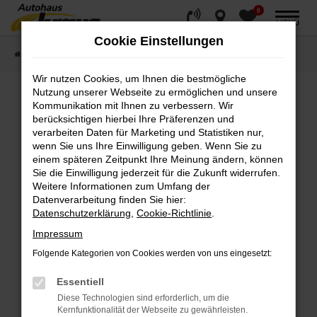
0
Zum
MENÜ
Hauptinhalt
Cookie Einstellungen
springen
Startseite
Fahrzeugverkauf
Fahrzeugsuche
Wir nutzen Cookies, um Ihnen die bestmögliche
Nutzung unserer Webseite zu ermöglichen und unsere
Kommunikation mit Ihnen zu verbessern. Wir
Fehler: Network Error
berücksichtigen hierbei Ihre Präferenzen und
verarbeiten Daten für Marketing und Statistiken nur,
wenn Sie uns Ihre Einwilligung geben. Wenn Sie zu
Beim Laden ist ein Fehler aufgetreten.
einem späteren Zeitpunkt Ihre Meinung ändern, können
Hier sind ein paar Tipps, die dir helfen können:
Sie die Einwilligung jederzeit für die Zukunft widerrufen.
Weitere Informationen zum Umfang der
Überprüfe deine Firewall und deine
Datenverarbeitung finden Sie hier:
Internetverbindung.
Datenschutzerklärung
,
Cookie-Richtlinie
.
Laden andere Webseiten, zum Beispiel deine
Impressum
Suchmaschine?
Folgende Kategorien von Cookies werden von uns eingesetzt:
Prüfe deine Browsererweiterungen.
Manche Erweiterungen, wie Werbeblocker,
Essentiell
können das Laden bestimmter Seiten
Diese Technologien sind erforderlich, um die
verhindern. Funktioniert die Seite in einem
Kernfunktionalität der Webseite zu gewährleisten.